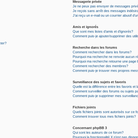
Messagerie privée
Je ne peux pas envoyer de messages priv
Je reçois sans arrêt des messages indésir
J’ai reçu un e-mail ou un courrier abusif d’u
Amis et ignorés
Que sont mes listes d’amis et d’ignorés?
Comment puis-je ajouter/supprimer des utili
cter?
Recherche dans les forums
Comment rechercher dans les forums?
Pourquoi ma recherche ne renvoie aucun ré
Pourquoi ma recherche retourne une page 
Comment rechercher des membres?
Comment puis-je trouver mes propres mess
Surveillance des sujets et favoris
Quelle est la différence entre les favoris et 
Comment surveiller des forums ou sujets pa
Comment puis-je supprimer mes surveillanc
Fichiers joints
Quels fichiers joints sont autorisés sur ce 
Comment trouver tous mes fichiers joints?
Concernant phpBB 3
Qui sont les auteurs de ce forum?
Pourquoi la fonctionnalité X n’est pas dispon