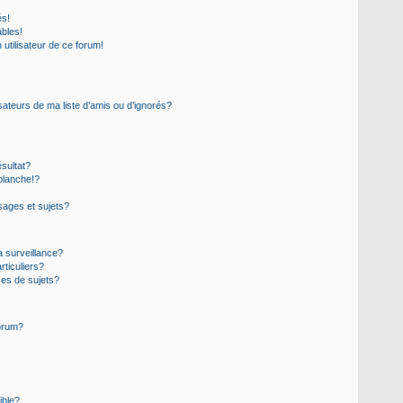
és!
ables!
n utilisateur de ce forum!
sateurs de ma liste d’amis ou d’ignorés?
sultat?
blanche!?
ages et sujets?
la surveillance?
rticuliers?
es de sujets?
forum?
ible?