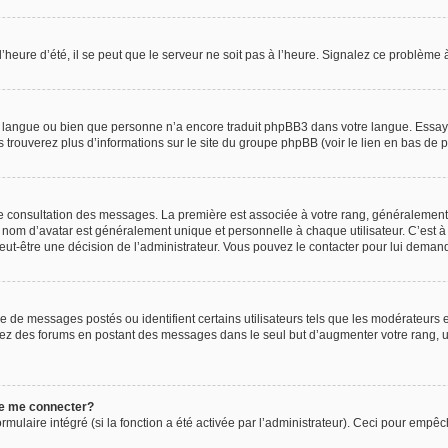
’heure d’été, il se peut que le serveur ne soit pas à l’heure. Signalez ce problème à
tre langue ou bien que personne n’a encore traduit phpBB3 dans votre langue. Essaye
s trouverez plus d’informations sur le site du groupe phpBB (voir le lien en bas de 
 de consultation des messages. La première est associée à votre rang, généralemen
nom d’avatar est généralement unique et personnelle à chaque utilisateur. C’est à l
t peut-être une décision de l’administrateur. Vous pouvez le contacter pour lui deman
e de messages postés ou identifient certains utilisateurs tels que les modérateurs
 abusez des forums en postant des messages dans le seul but d’augmenter votre rang
de me connecter?
rmulaire intégré (si la fonction a été activée par l’administrateur). Ceci pour empêc