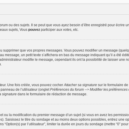
um ou des sujets. Il se peut que vous ayez besoin d’être enregistré pour écrire u
eaux sujets, Vous
pouvez
participer aux votes, etc.
ou supprimer que vos propres messages. Vous pouvez modifier un message (quelquef
essage, un petit texte s’affichera en bas du message indiquant qu’il a été édité, l
ministrateur modifie le message, cependant ils ont la possibilité de laisser une not
u.
ateur. Une fois créée, vous pouvez cocher
Attacher sa signature
sur le formulaire de
panneau de l’utilisateur (onglet
Préférences du forum --> Modifier les préférence
a signature
dans le formulaire de rédaction de message.
ujet ou la modification du premier message d’un sujet (si vous en avez les permission
). Saisissez le titre du sondage et au moins deux options possibles, entrez une 
 “Option(s) par l’utilisateur”, limiter la durée en jours du sondage (mettre “0” pour 