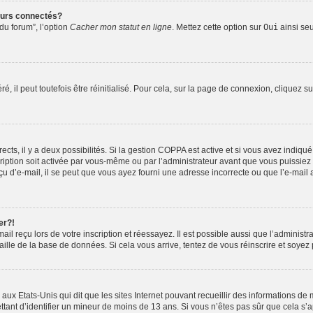
eurs connectés?
du forum”, l’option
Cacher mon statut en ligne
. Mettez cette option sur
Oui
ainsi seu
 il peut toutefois être réinitialisé. Pour cela, sur la page de connexion, cliquez s
rects, il y a deux possibilités. Si la gestion COPPA est active et si vous avez indiqu
ription soit activée par vous-même ou par l’administrateur avant que vous puissiez v
 d’e-mail, il se peut que vous ayez fourni une adresse incorrecte ou que l’e-mail ait
er?!
l reçu lors de votre inscription et réessayez. Il est possible aussi que l’administra
aille de la base de données. Si cela vous arrive, tentez de vous réinscrire et soyez 
 aux Etats-Unis qui dit que les sites Internet pouvant recueillir des informations 
ettant d’identifier un mineur de moins de 13 ans. Si vous n’êtes pas sûr que cela s’