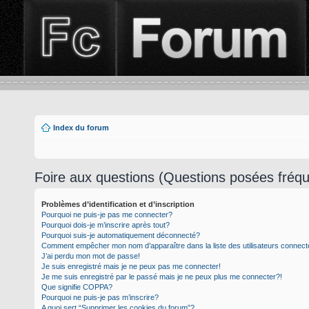
Index du forum
Foire aux questions (Questions posées fré
Problèmes d’identification et d’inscription
Pourquoi ne puis-je pas me connecter?
Pourquoi dois-je m’inscrire après tout?
Pourquoi suis-je automatiquement déconnecté?
Comment empêcher mon nom d’apparaître dans la liste des utilisateurs connec
J’ai perdu mon mot de passe!
Je suis enregistré mais je ne peux pas me connecter!
Je me suis enregistré par le passé mais je ne peux plus me connecter?!
Que signifie COPPA?
Pourquoi ne puis-je pas m’inscrire?
A quoi sert “Supprimer les cookies du forum”?