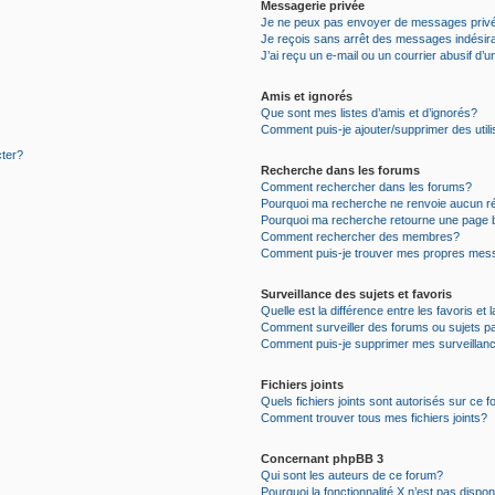
Messagerie privée
Je ne peux pas envoyer de messages priv
Je reçois sans arrêt des messages indésir
J’ai reçu un e-mail ou un courrier abusif d’u
Amis et ignorés
Que sont mes listes d’amis et d’ignorés?
Comment puis-je ajouter/supprimer des utili
cter?
Recherche dans les forums
Comment rechercher dans les forums?
Pourquoi ma recherche ne renvoie aucun ré
Pourquoi ma recherche retourne une page 
Comment rechercher des membres?
Comment puis-je trouver mes propres mess
Surveillance des sujets et favoris
Quelle est la différence entre les favoris et 
Comment surveiller des forums ou sujets pa
Comment puis-je supprimer mes surveillanc
Fichiers joints
Quels fichiers joints sont autorisés sur ce 
Comment trouver tous mes fichiers joints?
Concernant phpBB 3
Qui sont les auteurs de ce forum?
Pourquoi la fonctionnalité X n’est pas dispon