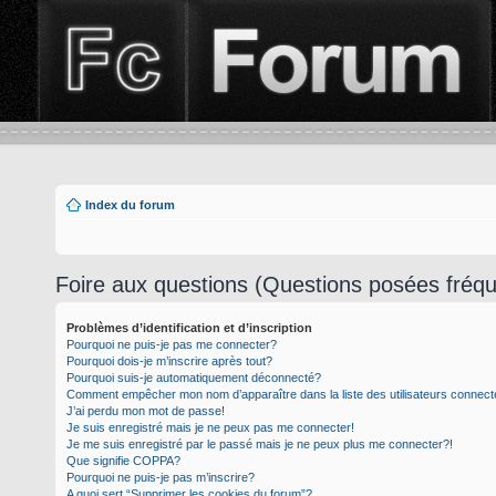
Index du forum
Foire aux questions (Questions posées fré
Problèmes d’identification et d’inscription
Pourquoi ne puis-je pas me connecter?
Pourquoi dois-je m’inscrire après tout?
Pourquoi suis-je automatiquement déconnecté?
Comment empêcher mon nom d’apparaître dans la liste des utilisateurs connec
J’ai perdu mon mot de passe!
Je suis enregistré mais je ne peux pas me connecter!
Je me suis enregistré par le passé mais je ne peux plus me connecter?!
Que signifie COPPA?
Pourquoi ne puis-je pas m’inscrire?
A quoi sert “Supprimer les cookies du forum”?