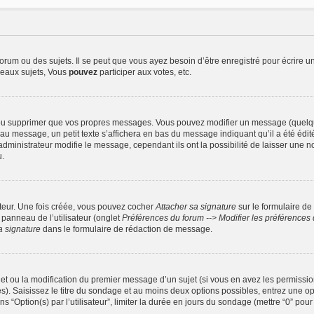
um ou des sujets. Il se peut que vous ayez besoin d’être enregistré pour écrire u
eaux sujets, Vous
pouvez
participer aux votes, etc.
ou supprimer que vos propres messages. Vous pouvez modifier un message (quelquef
essage, un petit texte s’affichera en bas du message indiquant qu’il a été édité, l
ministrateur modifie le message, cependant ils ont la possibilité de laisser une not
u.
ateur. Une fois créée, vous pouvez cocher
Attacher sa signature
sur le formulaire de
panneau de l’utilisateur (onglet
Préférences du forum --> Modifier les préférence
a signature
dans le formulaire de rédaction de message.
ujet ou la modification du premier message d’un sujet (si vous en avez les permission
). Saisissez le titre du sondage et au moins deux options possibles, entrez une 
 “Option(s) par l’utilisateur”, limiter la durée en jours du sondage (mettre “0” pour 