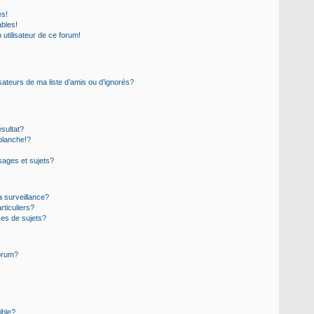
és!
ables!
n utilisateur de ce forum!
sateurs de ma liste d’amis ou d’ignorés?
sultat?
blanche!?
ages et sujets?
la surveillance?
rticuliers?
es de sujets?
forum?
ible?