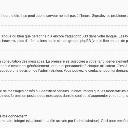
’heure d’été, il se peut que le serveur ne soit pas à l’heure. Signalez ce problème à
tre langue ou bien que personne n’a encore traduit phpBB3 dans votre langue. Essaye
s trouverez plus d’informations sur le site du groupe phpBB (voir le lien en bas de 
 de consultation des messages. La première est associée à votre rang, généralemen
nom d’avatar est généralement unique et personnelle à chaque utilisateur. C’est à l
t peut-être une décision de l’administrateur. Vous pouvez le contacter pour lui deman
e de messages postés ou identifient certains utilisateurs tels que les modérateurs
 abusez des forums en postant des messages dans le seul but d’augmenter votre rang
de me connecter?
rmulaire intégré (si la fonction a été activée par l’administrateur). Ceci pour empêc