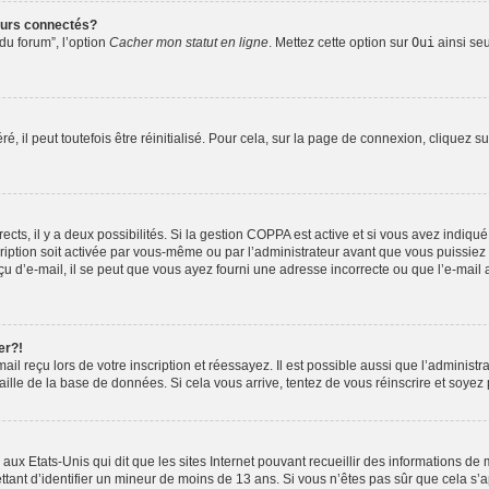
eurs connectés?
du forum”, l’option
Cacher mon statut en ligne
. Mettez cette option sur
Oui
ainsi seu
 il peut toutefois être réinitialisé. Pour cela, sur la page de connexion, cliquez s
rects, il y a deux possibilités. Si la gestion COPPA est active et si vous avez indiqu
ription soit activée par vous-même ou par l’administrateur avant que vous puissiez v
 d’e-mail, il se peut que vous ayez fourni une adresse incorrecte ou que l’e-mail ait
er?!
l reçu lors de votre inscription et réessayez. Il est possible aussi que l’administra
aille de la base de données. Si cela vous arrive, tentez de vous réinscrire et soyez 
 aux Etats-Unis qui dit que les sites Internet pouvant recueillir des informations 
ettant d’identifier un mineur de moins de 13 ans. Si vous n’êtes pas sûr que cela s’