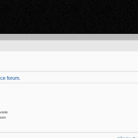
 ce forum.
isite
sion