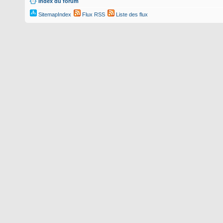
Index du forum
SitemapIndex
Flux RSS
Liste des flux