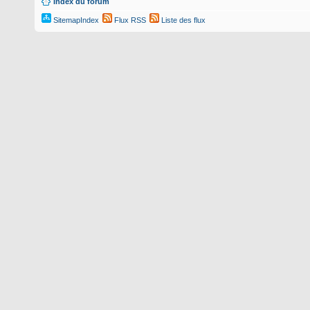
Index du forum
SitemapIndex
Flux RSS
Liste des flux