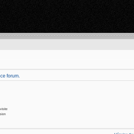
 ce forum.
isite
sion