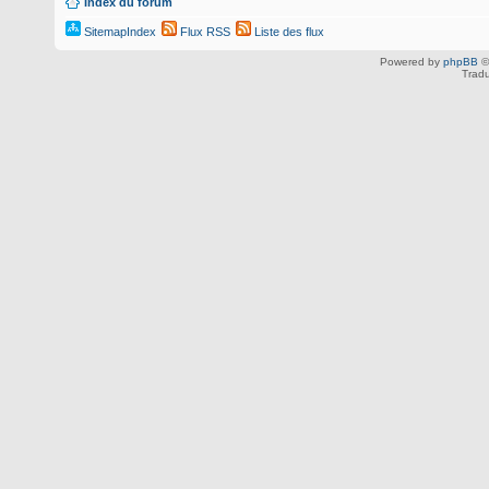
Index du forum
SitemapIndex
Flux RSS
Liste des flux
Powered by
phpBB
©
Tradu