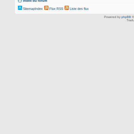
Index du forum
SitemapIndex
Flux RSS
Liste des flux
Powered by
phpBB
©
Tradu