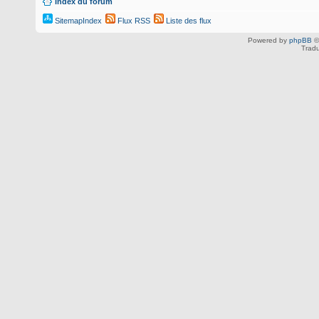
Index du forum
SitemapIndex
Flux RSS
Liste des flux
Powered by
phpBB
©
Tradu