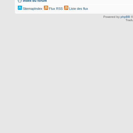
Index du forum
SitemapIndex
Flux RSS
Liste des flux
Powered by
phpBB
©
Tradu