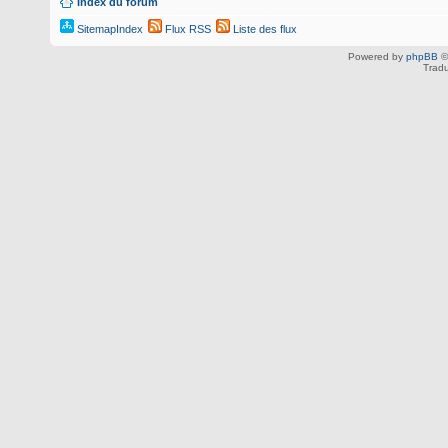
Index du forum
SitemapIndex
Flux RSS
Liste des flux
Powered by
phpBB
©
Tradu