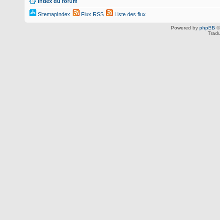
Index du forum
SitemapIndex
Flux RSS
Liste des flux
Powered by
phpBB
©
Tradu