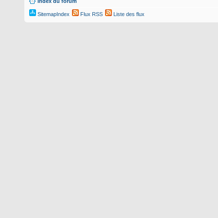
Index du forum
SitemapIndex
Flux RSS
Liste des flux