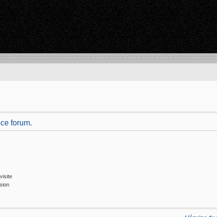
 ce forum.
isite
sion