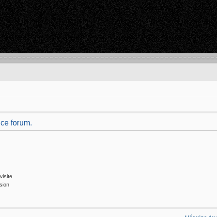
 ce forum.
isite
sion