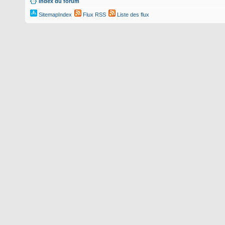
Index du forum
SitemapIndex
Flux RSS
Liste des flux