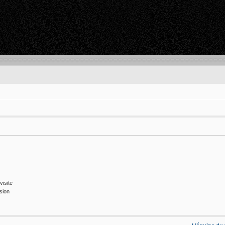
isite
sion