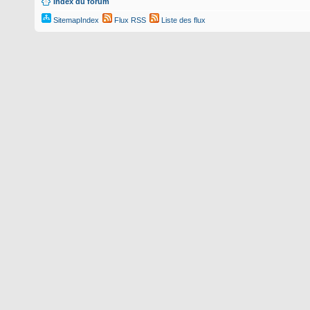
Index du forum
SitemapIndex
Flux RSS
Liste des flux