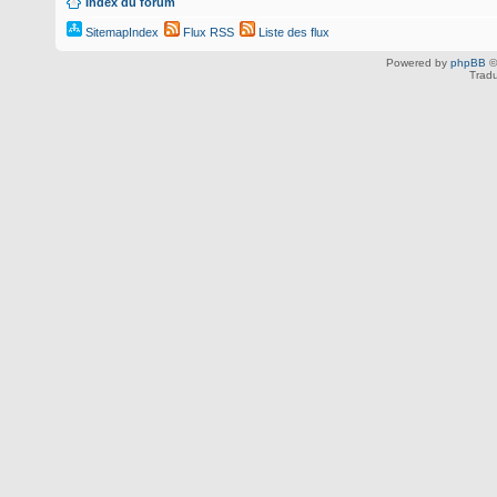
Index du forum
SitemapIndex
Flux RSS
Liste des flux
Powered by
phpBB
©
Tradu