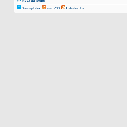
Index du forum
SitemapIndex
Flux RSS
Liste des flux