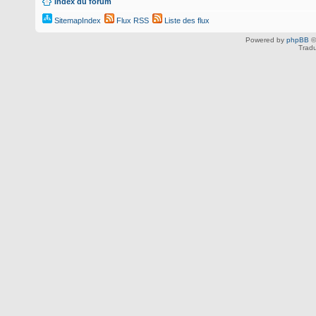
Index du forum
SitemapIndex
Flux RSS
Liste des flux
Powered by
phpBB
©
Tradu