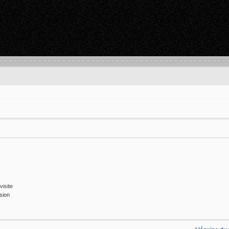
isite
sion