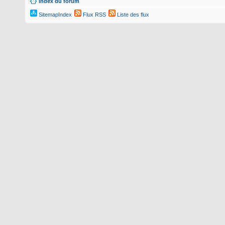
Index du forum
SitemapIndex
Flux RSS
Liste des flux