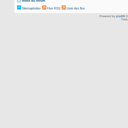
Index du forum
SitemapIndex
Flux RSS
Liste des flux
Powered by
phpBB
©
Tradu