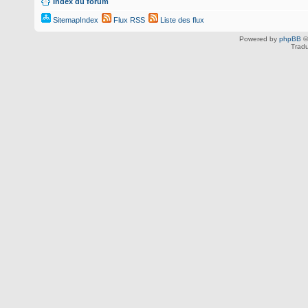
Index du forum
SitemapIndex
Flux RSS
Liste des flux
Powered by
phpBB
©
Tradu