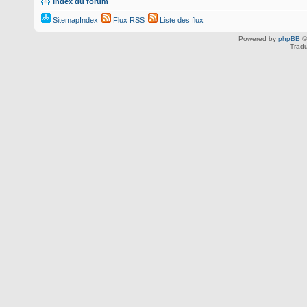
Index du forum
SitemapIndex
Flux RSS
Liste des flux
Powered by
phpBB
©
Tradu