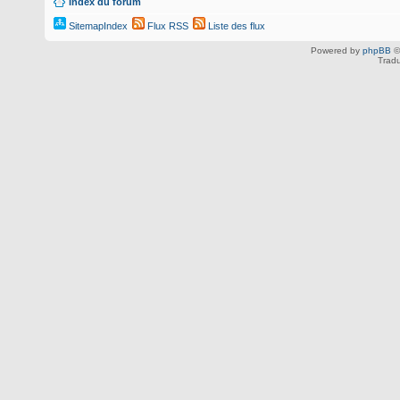
Index du forum
SitemapIndex
Flux RSS
Liste des flux
Powered by
phpBB
©
Tradu