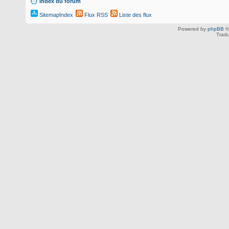
Index du forum
SitemapIndex
Flux RSS
Liste des flux
Powered by
phpBB
©
Tradu