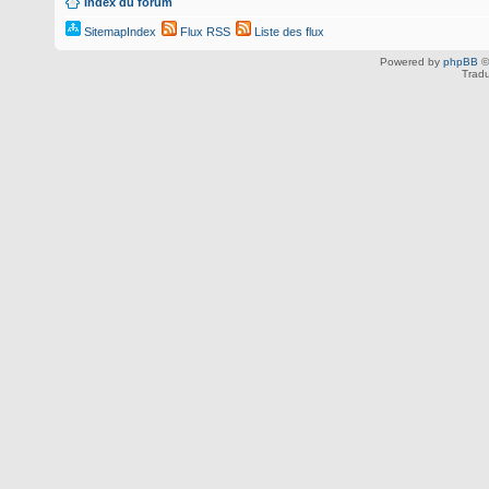
Index du forum
SitemapIndex
Flux RSS
Liste des flux
Powered by
phpBB
©
Tradu