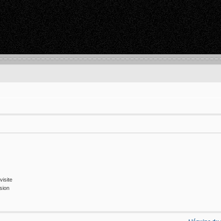
isite
sion