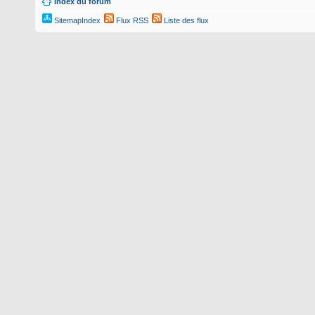
Index du forum
SitemapIndex
Flux RSS
Liste des flux