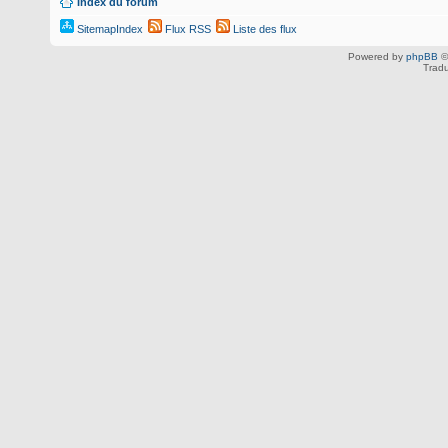
Index du forum
SitemapIndex
Flux RSS
Liste des flux
Powered by
phpBB
©
Tradu