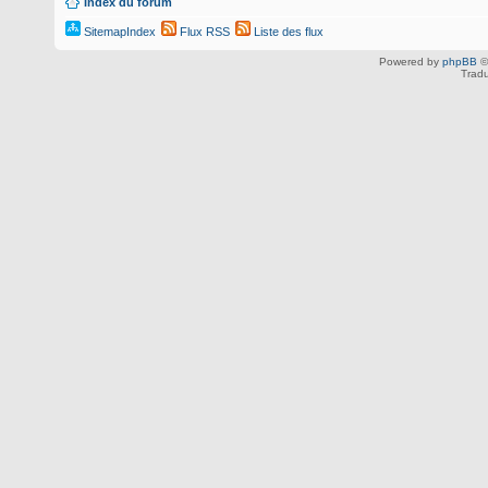
Index du forum
SitemapIndex
Flux RSS
Liste des flux
Powered by
phpBB
©
Tradu