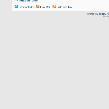
Index du forum
SitemapIndex
Flux RSS
Liste des flux
Powered by
phpBB
©
Tradu