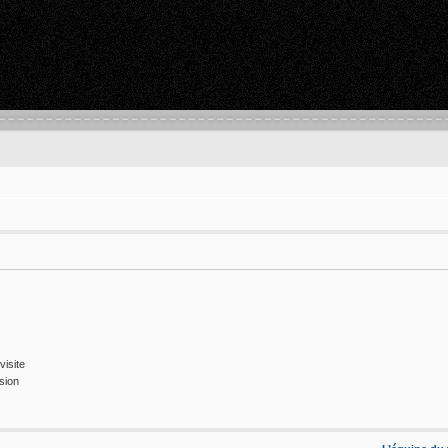
isite
sion