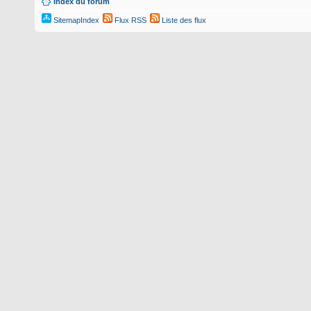
Index du forum
SitemapIndex
Flux RSS
Liste des flux