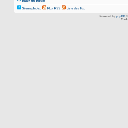
Index du forum
SitemapIndex
Flux RSS
Liste des flux
Powered by
phpBB
©
Tradu