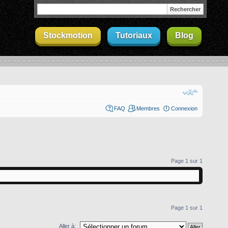
Stockmotion
Tutoriaux
Blog
FAQ
Membres
Connexion
Page
1
sur
1
Page
1
sur
1
Aller à: