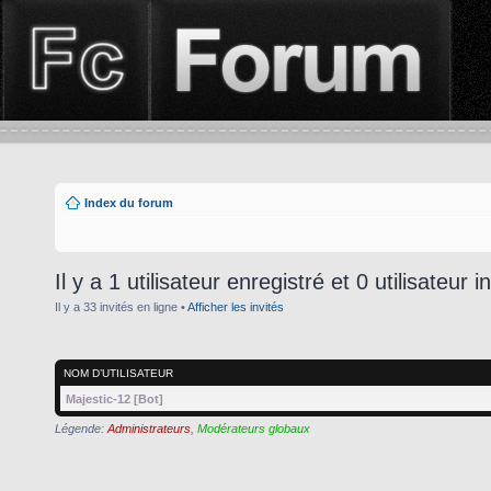
Index du forum
Il y a 1 utilisateur enregistré et 0 utilisateur i
Il y a 33 invités en ligne •
Afficher les invités
NOM D’UTILISATEUR
Majestic-12 [Bot]
Légende:
Administrateurs
,
Modérateurs globaux