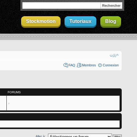
Stockmotion
Tutoriaux
Blog
FAQ
Membres
Connexion
FORUMS
-
Aller à: