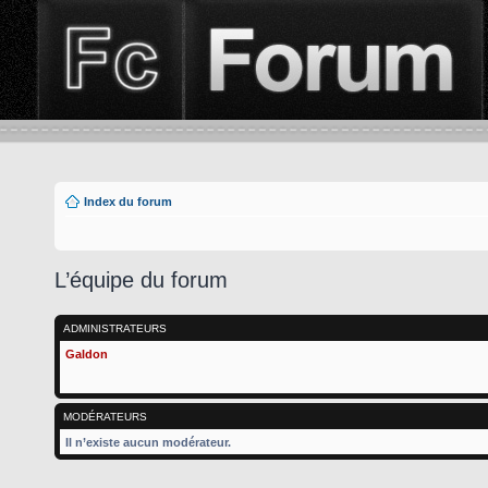
Index du forum
L’équipe du forum
ADMINISTRATEURS
Galdon
MODÉRATEURS
Il n’existe aucun modérateur.