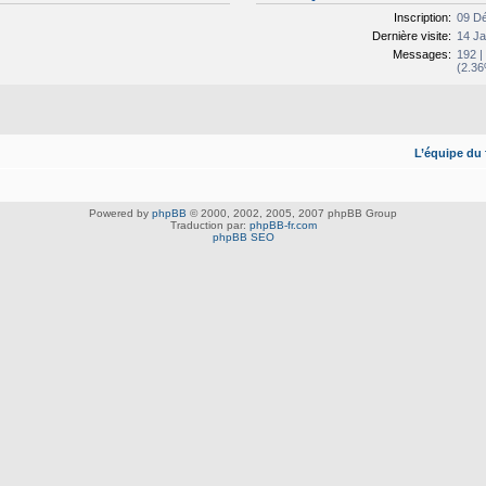
Inscription:
09 Dé
Dernière visite:
14 Ja
Messages:
192 
(2.36
L’équipe du
Powered by
phpBB
© 2000, 2002, 2005, 2007 phpBB Group
Traduction par:
phpBB-fr.com
phpBB SEO