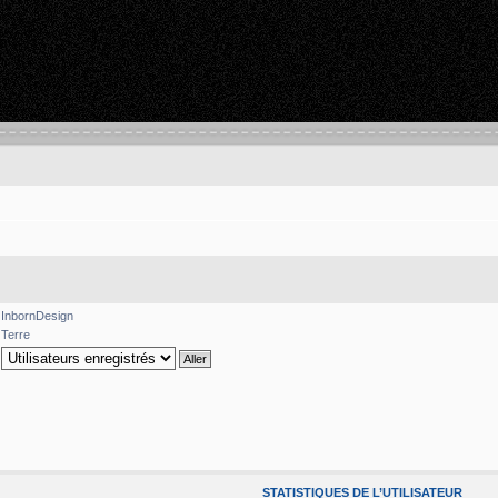
InbornDesign
Terre
STATISTIQUES DE L’UTILISATEUR