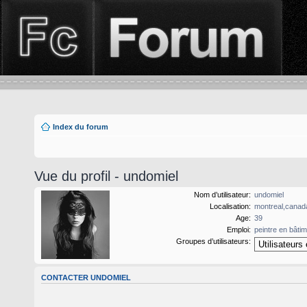
Index du forum
Vue du profil - undomiel
Nom d’utilisateur:
undomiel
Localisation:
montreal,canad
Age:
39
Emploi:
peintre en bâti
Groupes d’utilisateurs:
CONTACTER UNDOMIEL