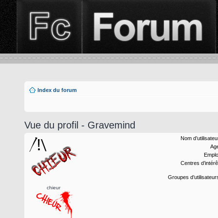
Index du forum
Vue du profil - Gravemind
Nom d’utilisateu
Ag
Emplo
Centres d’intérê
Groupes d’utilisateur
chieur