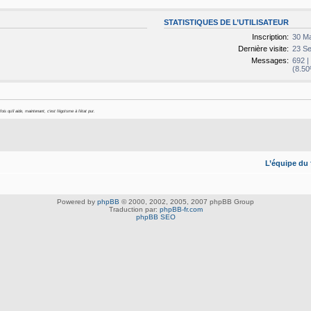
STATISTIQUES DE L’UTILISATEUR
Inscription:
30 Ma
Dernière visite:
23 Se
Messages:
692 
(8.50
s qu'il aide, maintenant, c'est l'égoïsme à l'état pur.
L’équipe du
Powered by
phpBB
© 2000, 2002, 2005, 2007 phpBB Group
Traduction par:
phpBB-fr.com
phpBB SEO