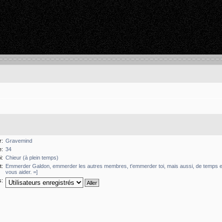
r:
Gravemind
e:
34
i:
Chieur (à plein temps)
t:
Emmerder Galdon, emmerder les autres membres, t'emmerder toi, mais aussi, de temps en
vous aider. =]
s: