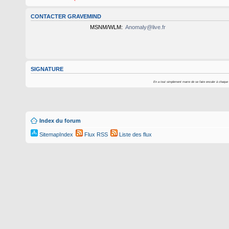
CONTACTER GRAVEMIND
MSNM/WLM:
Anomaly@live.fr
SIGNATURE
En a tout simplement marre de se faire enculer à chaque foi
Index du forum
SitemapIndex
Flux RSS
Liste des flux