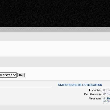
STATISTIQUES DE L’UTILISATEUR
Inscription:
03 Ju
Dernière visite:
03 Ju
Messages:
5 |
Re
(0.06