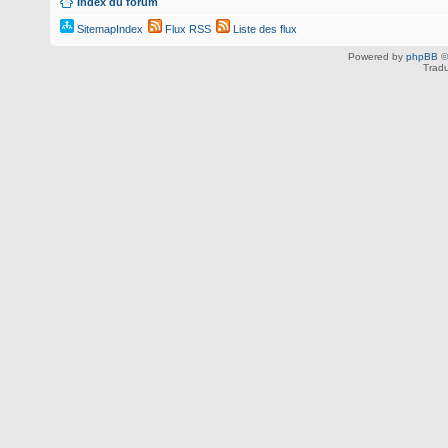
Index du forum
SitemapIndex
Flux RSS
Liste des flux
Powered by
phpBB
©
Tradu