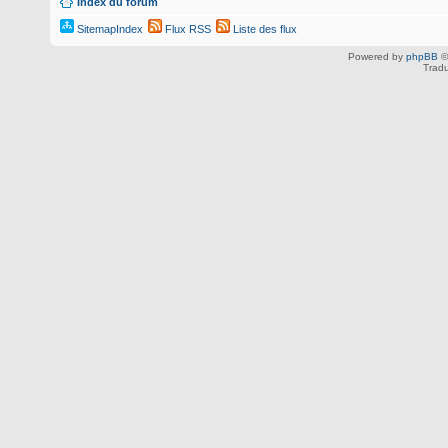
Index du forum
SitemapIndex
Flux RSS
Liste des flux
Powered by
phpBB
©
Tradu