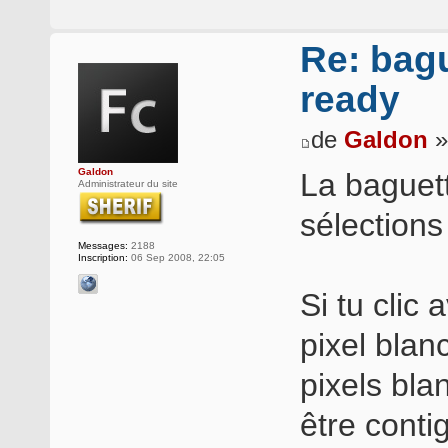
Re: bag
ready
de
Galdon
»
Galdon
La baguet
Administrateur du site
sélections
Messages:
2188
Inscription:
06 Sep 2008, 22:05
Si tu clic
pixel blan
pixels bla
être conti