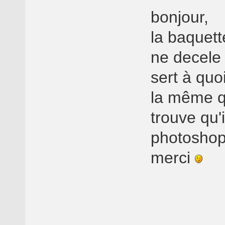
bonjour,
la baquet
ne decele
sert à qu
la même q
trouve qu'
photosho
merci