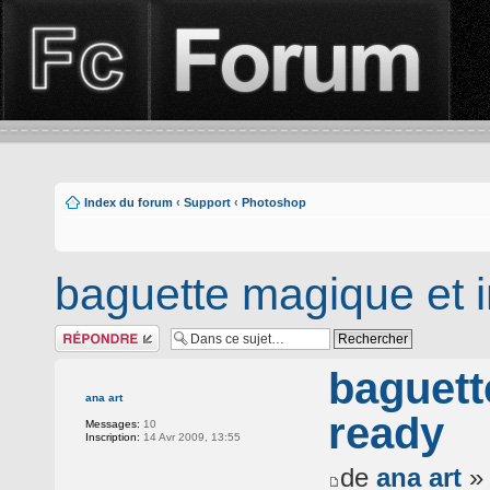
Index du forum
‹
Support
‹
Photoshop
baguette magique et 
Répondre
baguett
ana art
ready
Messages:
10
Inscription:
14 Avr 2009, 13:55
de
ana art
» 