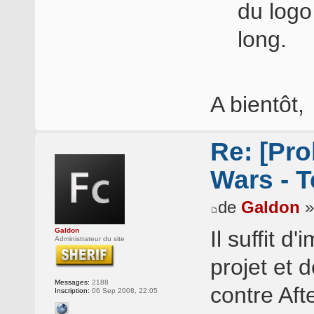
du logo
long.
A bientôt,
Re: [Pro
Wars - T
de
Galdon
»
Galdon
Il suffit d
Administrateur du site
projet et 
Messages:
2188
contre Aft
Inscription:
06 Sep 2008, 22:05