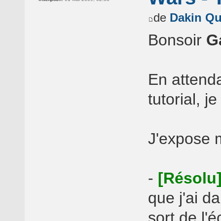
de
Dakin Qu
Bonsoir
G
En attenda
tutorial, 
J'expose 
-
[Résolu
que j'ai d
sort de l'é