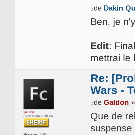
de
Dakin Qu
Ben, je n'
Edit
: Fina
mettrai le
Re: [Pro
Wars - T
de
Galdon
»
Galdon
Que de re
Administrateur du site
suspense 
Messages:
2188