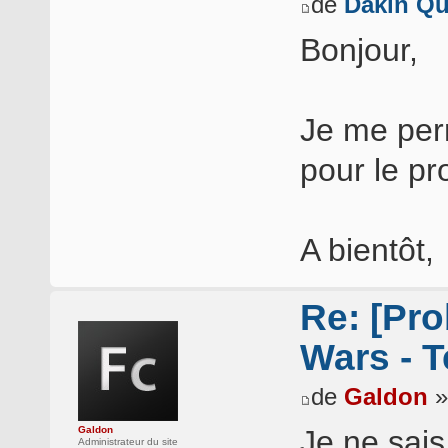
de
Dakin Qu
Bonjour,
Je me per
pour le pr
A bientôt,
Re: [Pro
Wars - T
de
Galdon
»
Galdon
Je ne sais
Administrateur du site