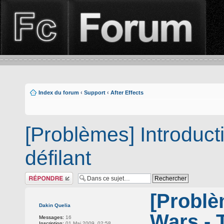
Index du forum
‹
Support
‹
After Effects
[Problèmes] Introduct
défilant
Répondre
[Problè
Dakin Quelia
Wars - T
Messages:
16
Inscription:
01 Mai 2009, 02:58