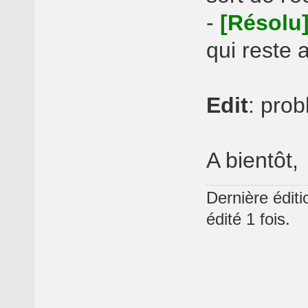
-
[Résolu
qui reste a
Edit
: pro
A bientôt,
Dernière édit
édité 1 fois.