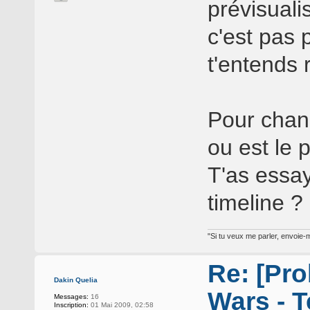
prévisuali
c'est pas 
t'entends 
Pour chang
ou est le
T'as essay
timeline ?
"Si tu veux me parler, envoie-m
Re: [Pro
Dakin Quelia
Wars - T
Messages:
16
Inscription:
01 Mai 2009, 02:58