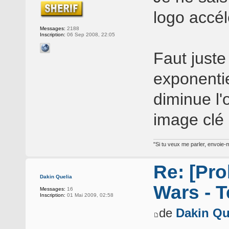
logo accél
Messages:
2188
Inscription:
06 Sep 2008, 22:05
Faut juste 
exponentie
diminue l'
image clé 
"Si tu veux me parler, envoie-m
Re: [Pro
Dakin Quelia
Wars - T
Messages:
16
Inscription:
01 Mai 2009, 02:58
de
Dakin Qu