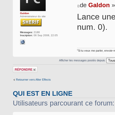
de
Galdon
»
Galdon
Lance une 
Administrateur du site
num. 0).
Messages:
2188
Inscription:
06 Sep 2008, 22:05
"Si tu veux me parler, envoie-m
Afficher les messages postés depuis:
Répondre
Retourner vers After Effects
QUI EST EN LIGNE
Utilisateurs parcourant ce forum: 