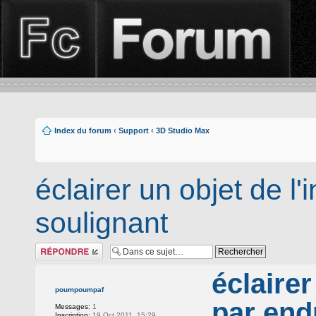
Index du forum
‹
Support
‹
3D Studio Max
éclairer un objet de l'
soulignant
Répondre
éclairer
poumpoumpaf
par end
Messages:
1
Inscription:
19 Oct 2011, 15:29