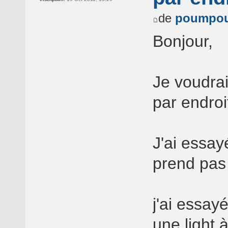
de
poumpo
Bonjour,
Je voudrais
par endroi
J'ai essayé
prend pas
j'ai essay
une light à