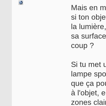
Mais en m
si ton obj
la lumière
sa surface
coup ?
Si tu met 
lampe spot
que ça po
à l'objet,
zones cla