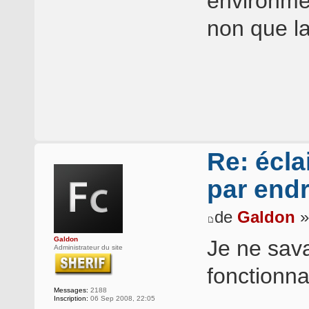
environmen
non que la
Re: éclai
par endr
de
Galdon
»
Galdon
Je ne sava
Administrateur du site
fonctionna
Messages:
2188
Inscription:
06 Sep 2008, 22:05