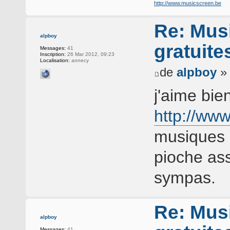
http://www.musicscreen.be
Re: Musi
alpboy
gratuite
Messages:
41
Inscription:
26 Mar 2012, 09:23
Localisation:
annecy
de
alpboy
» 
j'aime bie
http://ww
musiques l
pioche as
sympas.
Re: Musi
alpboy
Messages:
41