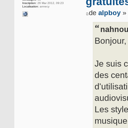
gratuite
Inscription:
26 Mar 2012, 09:23
Localisation:
annecy
de
alpboy
» 
nahnou 
Bonjour,
Je suis c
des cent
d'utilisa
audiovis
Les styl
musique 