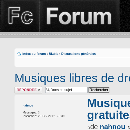
Index du forum
‹
Blabla
‹
Discussions générales
Musiques libres de dro
Répondre
Musique
nahnou
gratuit
Messages:
3
Inscription:
23 Fév 2012, 23:39
de
nahnou
»