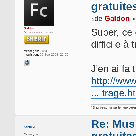
gratuite
de
Galdon
»
Galdon
Super, ce 
Administrateur du site
difficile à
Messages:
2188
Inscription:
06 Sep 2008, 22:05
J'en ai fait
http://ww
... trage.h
"Si tu veux me parler, envoie-m
Re: Musi
nahnou
Messages:
3