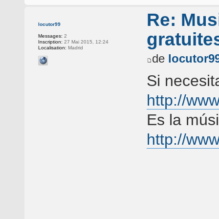
Re: Musi
locutor99
gratuite
Messages:
2
Inscription:
27 Mai 2015, 12:24
Localisation:
Madrid
de
locutor9
Si necesit
http://ww
Es la mús
http://ww