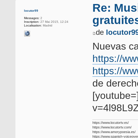
Re: Musi
locutor99
gratuite
Messages:
2
Inscription:
27 Mai 2015, 12:24
Localisation:
Madrid
de
locutor9
Nuevas ca
https://ww
https://ww
de derech
[youtube=
v=4l98L9Z
https://www.locutortv.es/
https://www.locutortv.com/
https://www.amorypoesia.es/
https://www.spanish-voiceove