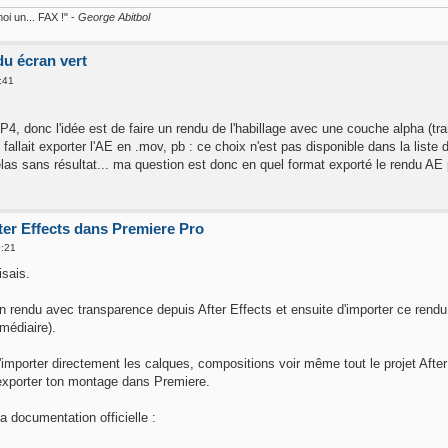
oi un... FAX !" -
George Abitbol
u écran vert
:41
4, donc l'idée est de faire un rendu de l'habillage avec une couche alpha (tr
il fallait exporter l'AE en .mov, pb : ce choix n'est pas disponible dans la liste
élas sans résultat... ma question est donc en quel format exporté le rendu AE 
ter Effects dans Premiere Pro
0:21
isais.
 un rendu avec transparence depuis After Effects et ensuite d'importer ce rend
médiaire).
d'importer directement les calques, compositions voir même tout le projet Afte
exporter ton montage dans Premiere.
la documentation officielle :