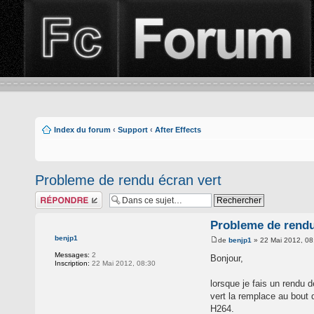
Index du forum
‹
Support
‹
After Effects
Probleme de rendu écran vert
Répondre
Probleme de rendu
benjp1
de
benjp1
» 22 Mai 2012, 08
Messages:
2
Bonjour,
Inscription:
22 Mai 2012, 08:30
lorsque je fais un rendu 
vert la remplace au bout 
H264.