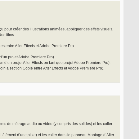
çu pour créer des illustrations animées, appliquer des effets visuels,
des films.
s entre After Effects et Adobe Premiere Pro :
 d’un projet Adobe Premiere Pro).
n d’un projet After Effects en tant que projet Adobe Premiere Pro).
oir la section Copie entre After Effects et Adobe Premiere Pro).
ts de métrage audio ou vidéo (y compris des solides) et les coller
 élément d’une piste) et les coller dans le panneau Montage d’After