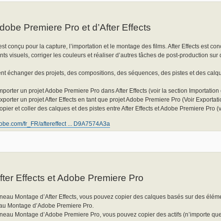
Adobe Premiere Pro et d’After Effects
 conçu pour la capture, l’importation et le montage des films. After Effects est con
s visuels, corriger les couleurs et réaliser d’autres tâches de post-production sur 
t échanger des projets, des compositions, des séquences, des pistes et des calque
porter un projet Adobe Premiere Pro dans After Effects (voir la section Importation
orter un projet After Effects en tant que projet Adobe Premiere Pro (Voir Exportatio
ier et coller des calques et des pistes entre After Effects et Adobe Premiere Pro (v
dobe.com/fr_FR/aftereffect ... D9A7574A3a
fter Effects et Adobe Premiere Pro
nneau Montage d’After Effects, vous pouvez copier des calques basés sur des élémen
au Montage d’Adobe Premiere Pro.
nneau Montage d’Adobe Premiere Pro, vous pouvez copier des actifs (n’importe quel