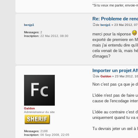
"Si tu veux me parler, envoie-m
Re: Probleme de rend
de
benjp1
» 23 Mai 2012, 07
benjp1
Messages:
2
merci pour la réponse
Inscription:
22 Mai 2012, 08:30
exporté de premiere en MP
mais j'ai entendu dire qu'
cela venait de là, mais h
d'images?
Importer un projet Af
de
Galdon
» 23 Mai 2012, 1
Non c'est pas ça que je d
L'idée n'est pas de faire
cause de l'encodage inter
Galdon
L'idée au contraire c'est 
Administrateur du site
uniquement quand tu va 
Tu devrais jeter un œil à 
Messages:
2188
Inscription:
06 Sep 2008, 22:05