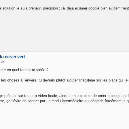
 solution je suis preneur, précision : j'ai déjà écumer google bien évidemment.
u écran vert
6:40
orté en quel format ta vidéo ?
s les choses à l'envers, tu devrais plutôt ajouter l'habillage sur les plans qui 
age présent sur toute ta vidéo finale, alors le mieux c'est de créer uniquement 
e, ça t'évite de passer par un rendu intermédiaire qui dégrade forcément la qua