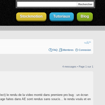
Stockmotion
Tutoriaux
Blog
FAQ
Membres
Connexion
4 messages • Page
1
sur
1
ffect) le rendu de la video monté dans premiere pro bug : un écran
lage faites dans AE sont rendus sans soucis... le rendu voulu et en