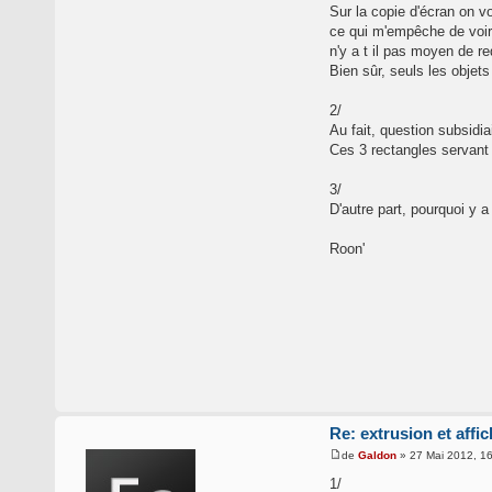
Sur la copie d'écran on vo
ce qui m'empêche de voir
n'y a t il pas moyen de r
Bien sûr, seuls les objets
2/
Au fait, question subsidia
Ces 3 rectangles servant d
3/
D'autre part, pourquoi y a
Roon'
Re: extrusion et affi
de
Galdon
» 27 Mai 2012, 1
1/