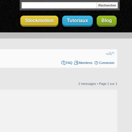
Stockmotion
Tutoriaux
Blog
FAQ
Membres
Connexion
2 messages • Page
1
sur
1