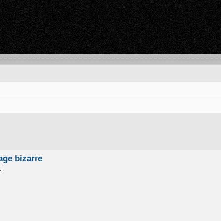
hage bizarre
1