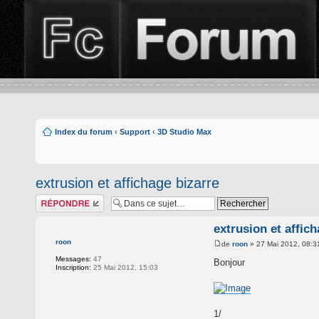
Index du forum
‹
Support
‹
3D Studio Max
extrusion et affichage bizarre
Répondre
extrusion et affic
roon
de
roon
» 27 Mai 2012, 08:3
Messages:
47
Bonjour
Inscription:
25 Mai 2012, 15:03
1/