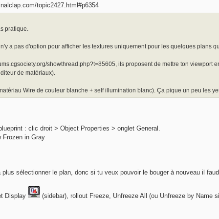
.finalclap.com/topic2427.html#p6354
as pratique.
n'y a pas d'option pour afficher les textures uniquement pour les quelques plans qu
forums.cgsociety.org/showthread.php?t=85605, ils proposent de mettre ton viewport 
éditeur de matériaux).
matériau Wire de couleur blanche + self illumination blanc). Ça pique un peu les ye
ueprint : clic droit > Object Properties > onglet General.
 Frozen in Gray
 plus sélectionner le plan, donc si tu veux pouvoir le bouger à nouveau il faud
et Display
(sidebar), rollout Freeze, Unfreeze All (ou Unfreeze by Name si