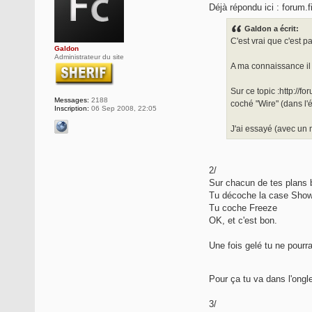
Déjà répondu ici : forum
Galdon a écrit:
C'est vrai que c'est p
Galdon
Administrateur du site
A ma connaissance il 
Sur ce topic :http://
Messages:
2188
coché "Wire" (dans l'
Inscription:
06 Sep 2008, 22:05
J'ai essayé (avec un 
2/
Sur chacun de tes plans bl
Tu décoche la case Show
Tu coche Freeze
OK, et c'est bon.
Une fois gelé tu ne pourra
Pour ça tu va dans l'ongl
3/