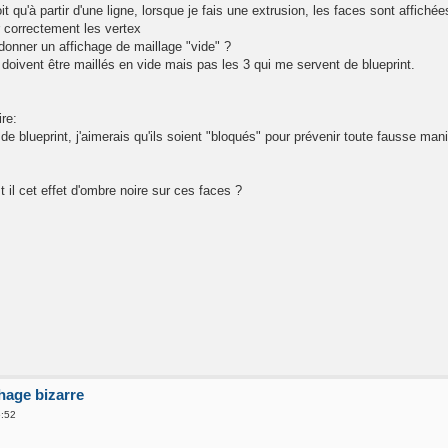
it qu'à partir d'une ligne, lorsque je fais une extrusion, les faces sont affichée
 correctement les vertex
edonner un affichage de maillage "vide" ?
 doivent être maillés en vide mais pas les 3 qui me servent de blueprint.
ire:
e blueprint, j'aimerais qu'ils soient "bloqués" pour prévenir toute fausse mani
 t il cet effet d'ombre noire sur ces faces ?
chage bizarre
6:52