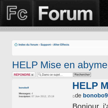
Index du forum
‹
Support
‹
After Effects
HELP Mise en abyme
Répondre
HELP M
bonobo9
Messages:
4
de
bonobo9
Inscription:
07 Juin 2012, 15:19
Bonjour, j