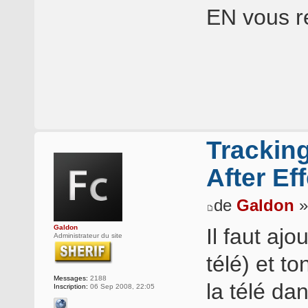
EN vous r
Trackin
After Ef
de
Galdon
»
Galdon
Il faut ajo
Administrateur du site
télé) et t
Messages:
2188
la télé da
Inscription:
06 Sep 2008, 22:05