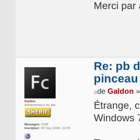
Merci par
Re: pb d
pinceau
de
Galdon
»
Galdon
Étrange, 
Administrateur du site
Windows 7
Messages:
2188
Inscription:
06 Sep 2008, 22:05