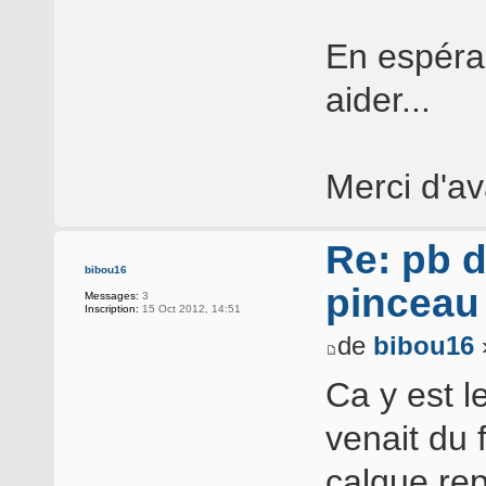
En espéra
aider...
Merci d'a
Re: pb d
bibou16
pinceau
Messages:
3
Inscription:
15 Oct 2012, 14:51
de
bibou16
Ca y est l
venait du 
calque rep