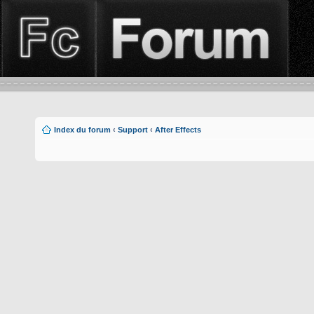
Index du forum
‹
Support
‹
After Effects