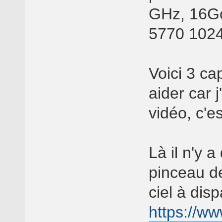
GHz, 16Go
5770 102
Voici 3 ca
aider car 
vidéo, c'e
Là il n'y a
pinceau de
ciel à disp
https://w