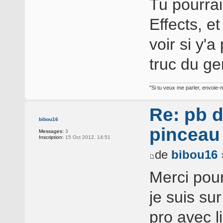
Tu pourrai
Effects, et
voir si y'
truc du ge
"Si tu veux me parler, envoie-m
Re: pb d
bibou16
pinceau
Messages:
3
Inscription:
15 Oct 2012, 14:51
de
bibou16
Merci pour
je suis su
pro avec l