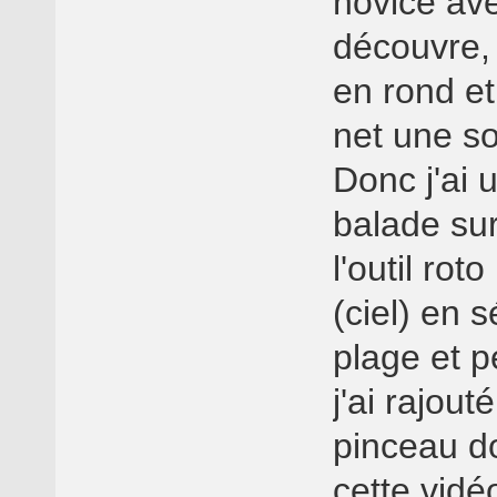
novice ave
découvre, 
en rond et
net une so
Donc j'ai
balade sur 
l'outil ro
(ciel) en s
plage et 
j'ai rajou
pinceau do
cette vidé