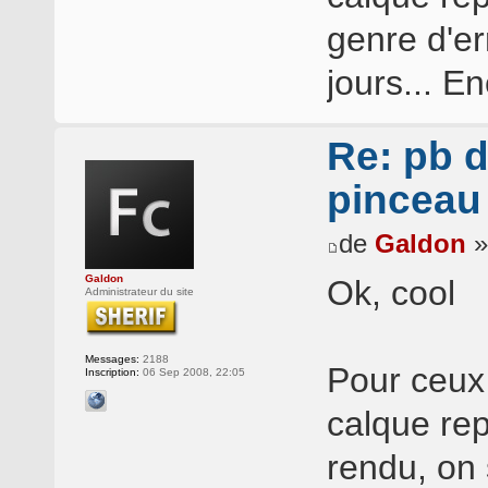
genre d'er
jours... E
Re: pb d
pinceau
de
Galdon
»
Galdon
Ok, cool
Administrateur du site
Messages:
2188
Pour ceux 
Inscription:
06 Sep 2008, 22:05
calque rep
rendu, on