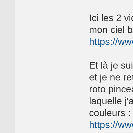
Ici les 2 v
mon ciel b
https://ww
Et là je s
et je ne re
roto pince
laquelle j
couleurs :
https://w