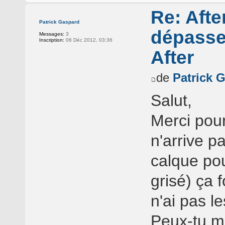
Re: Afte
Patrick Gaspard
dépasse
Messages:
3
Inscription:
06 Déc 2012, 03:36
After
de
Patrick 
Salut,
Merci pour
n'arrive p
calque pou
grisé) ça 
n'ai pas l
Peux-tu me