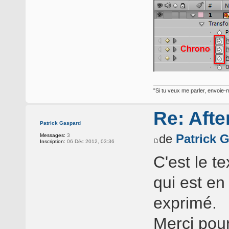
"Si tu veux me parler, envoie-m
Re: Afte
Patrick Gaspard
de
Patrick 
Messages:
3
Inscription:
06 Déc 2012, 03:36
C'est le t
qui est en
exprimé.
Merci pou