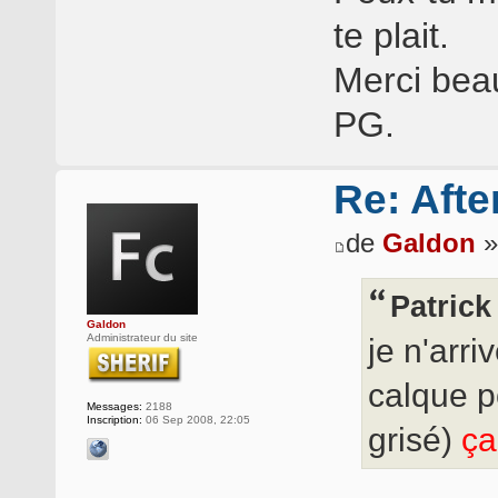
te plait.
Merci bea
PG.
Re: Afte
de
Galdon
»
Patrick
Galdon
Administrateur du site
je n'arr
calque p
Messages:
2188
Inscription:
06 Sep 2008, 22:05
grisé)
ça