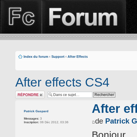
Index du forum
‹
Support
‹
After Effects
After effects CS4
Répondre
After e
Patrick Gaspard
Messages:
3
de
Patrick 
Inscription:
06 Déc 2012, 03:36
Bonjour,