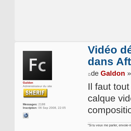
Vidéo d
dans Aft
de
Galdon
»
Galdon
Il faut to
Administrateur du site
calque vid
Messages:
2188
compositi
Inscription:
06 Sep 2008, 22:05
"Si tu veux me parler, envoie-m