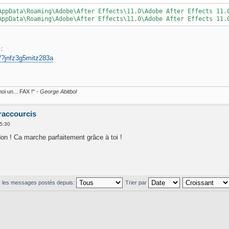
AppData\Roaming\Adobe\After Effects\11.0\Adobe After Effects 11.
AppData\Roaming\Adobe\After Effects\11.0\Adobe After Effects 11.
 :
/?jnfz3g5mitz283a
oi un... FAX !" -
George Abitbol
 raccourcis
5:30
 ! Ca marche parfaitement grâce à toi !
r les messages postés depuis:
Trier par