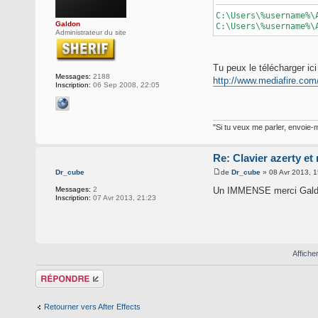
C:\Users\%username%\
Galdon
C:\Users\%username%\
Administrateur du site
Tu peux le télécharger ici
Messages:
2188
http://www.mediafire.com
Inscription:
06 Sep 2008, 22:05
"Si tu veux me parler, envoie-m
Re: Clavier azerty et
de
Dr_cube
» 08 Avr 2013, 1
Dr_cube
Un IMMENSE merci Galdon
Messages:
2
Inscription:
07 Avr 2013, 21:23
Affiche
Répondre
Retourner vers After Effects