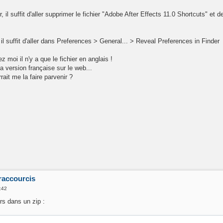
r, il suffit d'aller supprimer le fichier "Adobe After Effects 11.0 Shortcuts" 
 il suffit d'aller dans Preferences > General... > Reveal Preferences in Finder
 moi il n'y a que le fichier en anglais !
a version française sur le web...
ait me la faire parvenir ?
 raccourcis
:42
rs dans un zip :