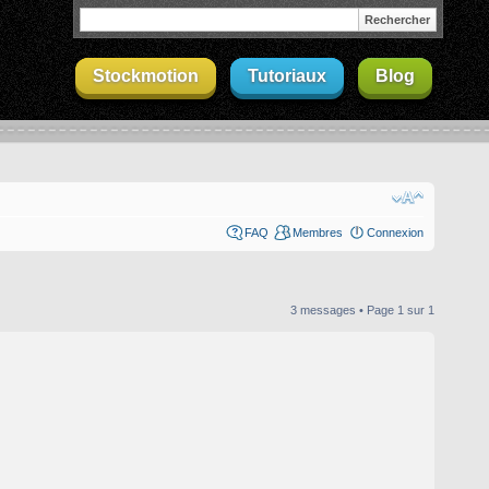
Stockmotion
Tutoriaux
Blog
FAQ
Membres
Connexion
3 messages • Page
1
sur
1