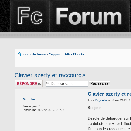
Index du forum
‹
Support
‹
After Effects
Clavier azerty et raccourcis
Répondre
Clavier azerty et 
Dr_cube
de
Dr_cube
» 07 Avr 2013, 2
Messages:
2
Bonjour,
Inscription:
07 Avr 2013, 21:23
Désolé de débarquer sur 
Je débute sur After Effec
Du coup les raccourcis c