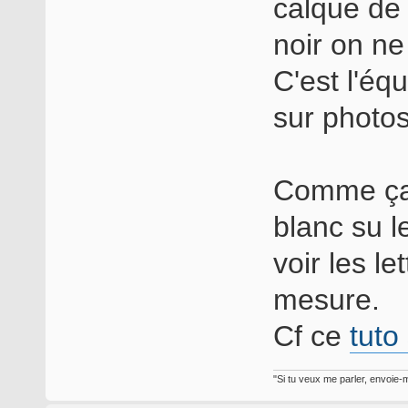
calque de 
noir on ne 
C'est l'éq
sur photo
Comme ça i
blanc su le
voir les le
mesure.
Cf ce
tuto
"Si tu veux me parler, envoie-m