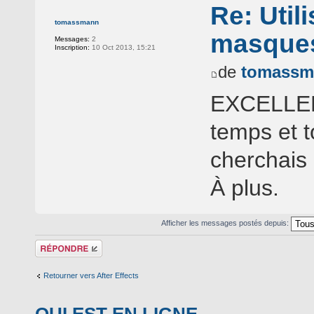
Re: Util
tomassmann
masques
Messages:
2
Inscription:
10 Oct 2013, 15:21
de
tomassm
EXCELLENT
temps et t
cherchais 
À plus.
Afficher les messages postés depuis:
Répondre
Retourner vers After Effects
QUI EST EN LIGNE