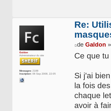
Re: Util
masques
de
Galdon
»
Galdon
Ce que tu 
Administrateur du site
Messages:
2188
Si j'ai bi
Inscription:
06 Sep 2008, 22:05
la fois d
chaque lett
avoir à fa