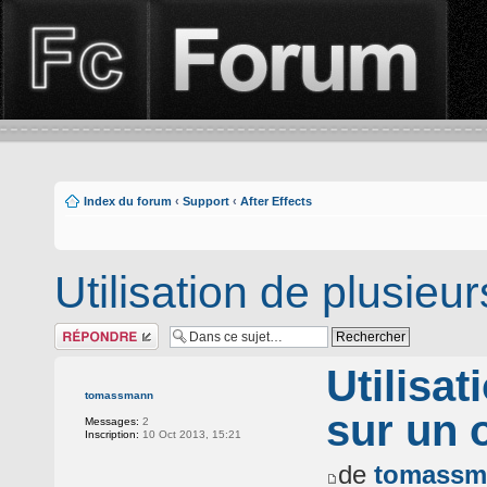
Index du forum
‹
Support
‹
After Effects
Utilisation de plusie
Répondre
Utilisa
tomassmann
sur un 
Messages:
2
Inscription:
10 Oct 2013, 15:21
de
tomassm