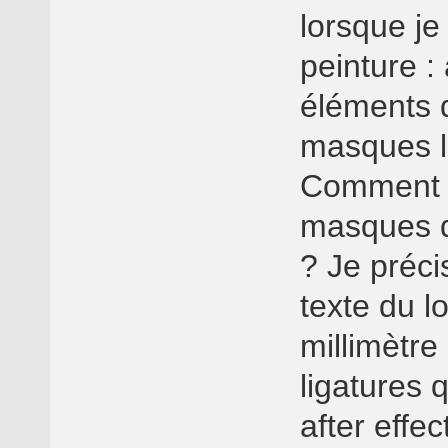
lorsque je 
peinture : 
éléments d
masques l
Comment pu
masques d
? Je préci
texte du l
millimètre
ligatures 
after effec